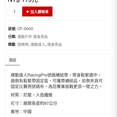
運
加入購物車
動
達
人
貨號:
CF-G003
RacingPro
號
分類:
運動戶外 隨身用品
碼
標籤:
號碼帶
,
運動達人
,
隨身用品
補
給
帶
描述
藍
色
數
運動達人RacingPro號碼補給帶，帶身鬆緊適中，
量
兩側有鬆緊帶固定區，可攜帶補給品，前側夾具可
固定比賽用號碼布，為您賽事挑戰更添一臂之力。
材質：尼龍，人造纖維
尺寸：展開長度約87公分
產地：中國