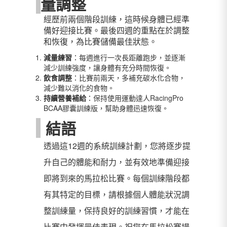
量調整
經歷前兩個階段訓練，這時候身體已經準
備好迎接比賽。最後四週的重點在於調整
和恢復，為比賽儲備最佳狀態。
減量練習
：每週進行一次長距離跑步，並逐漸
減少訓練強度，讓身體有充分時間恢復。
飲食調整
：比賽前兩天，多補充碳水化合物，
減少難以消化的食物。
持續營養補給
：保持使用運動達人RacingPro
BCAA膠囊訓練版，幫助身體迅速恢復。
結語
透過這12週的系統訓練計劃，您將逐步提
升自己的體能和耐力，並有效地準備迎接
即將到來的馬拉松比賽。每個訓練階段都
有其特定的目標，請根據個人體能狀況調
整訓練量，保持良好的訓練習慣，才能在
比賽中發揮最佳表現。祝您在馬拉松賽場