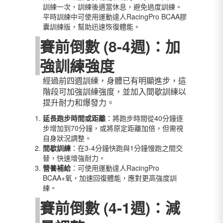
訓練一次，訓練後適當休息，避免過度訓練。
平時訓練中可使用運動達人RacingPro BCAA膠
囊訓練版，幫助迅速恢復體能。
賽前倒數 (8-4週)：加
強訓練強度
經過前四週訓練，身體已有明顯進步，這
階段可加強訓練強度，並加入間歇訓練以
提升耐力和爆發力。
延長跑步時間或距離
：將跑步時間從40分鐘逐
步增加到70分鐘，或將原定距離加倍，但需視
自身狀況調整。
間歇訓練
：在3-4分鐘快跑與1分鐘慢跑之間交
替，快速增強耐力。
營養補給
：可使用運動達人RacingPro
BCAA+氧，加速回復體能，應對更高強度訓
練。
賽前倒數 (4-1週)：減