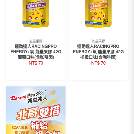
可
在
產
品
頁
面
能量果膠
選
能量果膠
運動達人RACINGPRO
運動達人RACINGPRO
擇
ENERGY+氧 能量果膠 42G
ENERGY+氧 能量果膠 42G
選
葡萄口味(含咖啡因)
柳橙口味(含咖啡因)
項
NT$
70
NT$
70
加入購物車
加入購物車