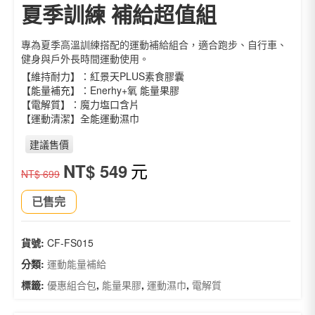
夏季訓練 補給超值組
專為夏季高溫訓練搭配的運動補給組合，適合跑步、自行車、
健身與戶外長時間運動使用。
【維持耐力】：紅景天PLUS素食膠囊
【能量補充】：Enerhy+氧 能量果膠
【電解質】：魔力塩口含片
【運動清潔】全能運動濕巾
建議售價
原
目
元
NT$
549
NT$
699
始
前
已售完
價
價
格：
格：
貨號:
CF-FS015
NT$ 699。
NT$ 549。
分類:
運動能量補給
標籤:
優惠組合包
,
能量果膠
,
運動濕巾
,
電解質