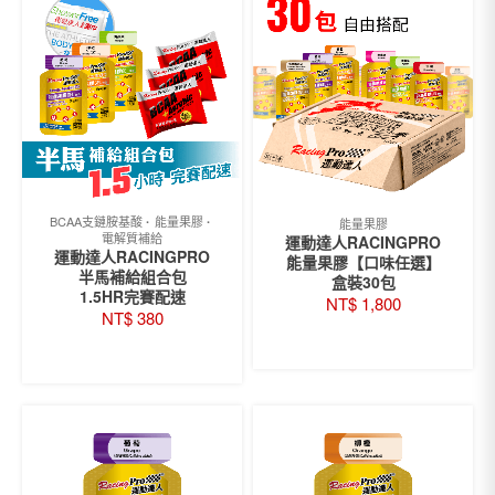
BCAA支鏈胺基酸
能量果膠
能量果膠
電解質補給
運動達人RACINGPRO
運動達人RACINGPRO
能量果膠【口味任選】
半馬補給組合包
盒裝30包
1.5HR完賽配速
NT$
1,800
NT$
380
挑選組合商品
此
選擇規格
產
品
有
多
種
款
式。