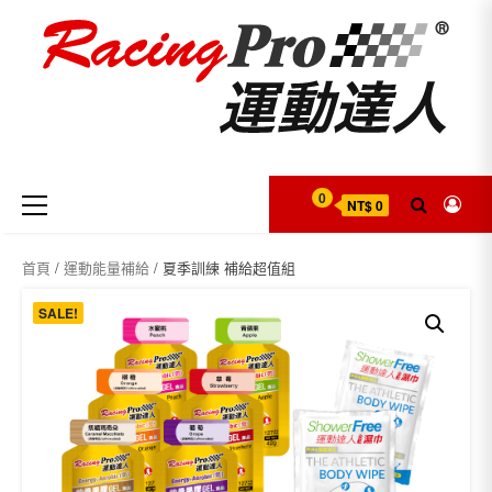
Skip
to
content
Primary
0
NT$ 0
Menu
首頁
/
運動能量補給
/ 夏季訓練 補給超值組
SALE!