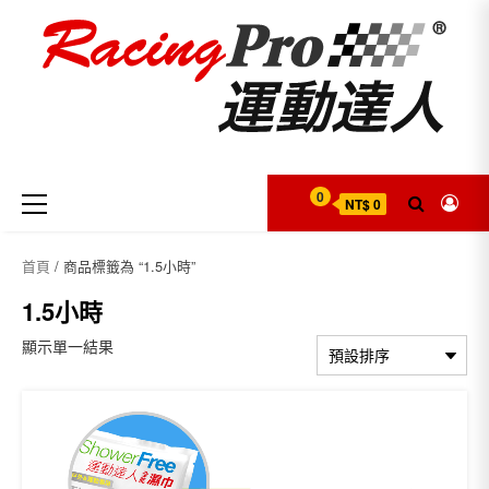
Skip
to
content
Primary
0
NT$ 0
Menu
首頁
/ 商品標籤為 “1.5小時”
1.5小時
顯示單一結果