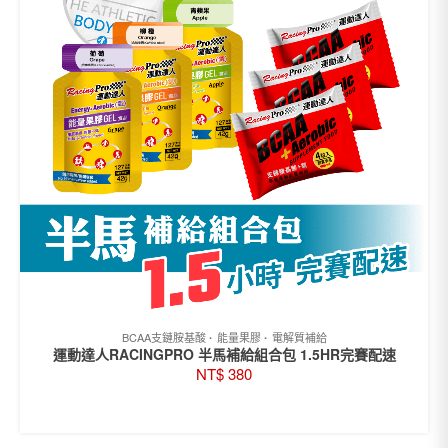
BCAA支鏈胺基酸
能量果膠
電解質補給
運動達人RACINGPRO 半馬補給組合包 1.5HR完賽配速
NT$
380
此
選擇規格
產
品