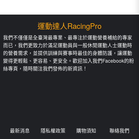
有
多
種
款
運動達人RacingPro
式。
可
我們不僅僅是全臺灣最專業、最專注於運動營養補給的專家
在
而已，我們更致力於滿足運動員與一般休閒運動人士運動時
產
品
的營養需求，並提供訓練與賽事時最佳的身體防護，讓運動
頁
變得更輕鬆、更容易、更安全。歡迎加入我們Facebook的粉
面
絲專頁，隨時關注我們發佈的新資訊！
選
擇
選
項
最新消息
隱私權政策
購物須知
聯絡我們