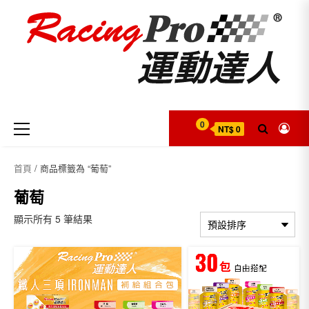
Skip
to
content
Primary
0
NT$ 0
Menu
首頁
/ 商品標籤為 “葡萄”
葡萄
顯示所有 5 筆結果