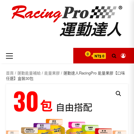
Skip
to
content
Primary
0
NT$ 0
Menu
首頁
/
運動能量補給
/
能量果膠
/ 運動達人RacingPro 能量果膠【口味
任選】盒裝30包