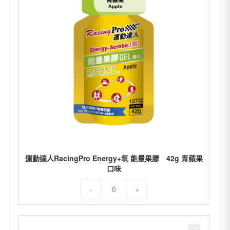
量
果
膠
42g
水
蜜
桃
口
味
數
量
運動達人RacingPro Energy+氧 能量果膠 42g 青蘋果
口味
運
-
+
動
達
人
RacingPro