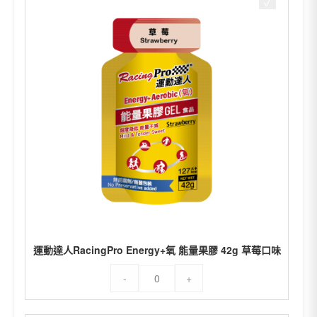
Energy+氧
能
量
果
膠
42g
青
蘋
果
口
味
數
量
運動達人RacingPro Energy+氧 能量果膠 42g 草莓口味
運
-
+
動
達
人