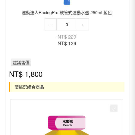
片
(20
運動達人RacingPro 軟管式運動水壺 250ml 藍色
錠,
檸
運
-
+
檬
動
口
達
原
目
NT$
229
味)
人
始
前
NT$
129
數
RacingPro
價
價
量
軟
格：
格：
管
建議售價
NT$ 229。
NT$ 129。
式
運
NT$
1,800
動
水
請挑選組合商品
壺
250ml
藍
色
數
量