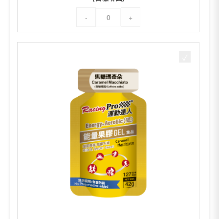
運
-
+
動
達
人
RacingPro
Energy+氧
能
量
果
膠
42g
葡
萄
口
味
(含
咖
啡
因)
數
量