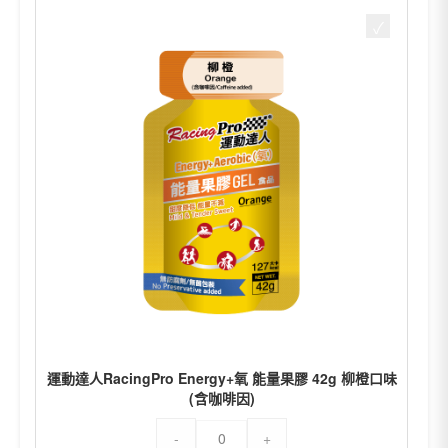
RacingPro
Energy+氧
能
量
果
膠
42g
草
莓
口
味
數
量
運動達人RacingPro Energy+氧 能量果膠 42g 柳橙口味
(含咖啡因)
運
-
+