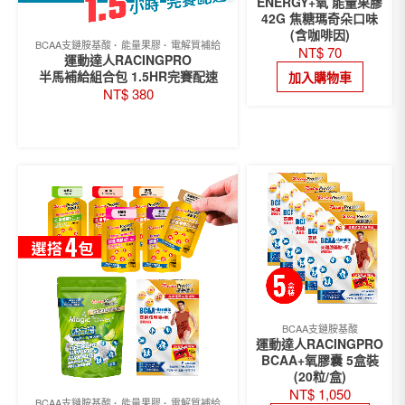
ENERGY+氧 能量果膠
42G 焦糖瑪奇朵口味
(含咖啡因)
BCAA支鏈胺基酸
能量果膠
電解質補給
NT$
70
運動達人RACINGPRO
半馬補給組合包 1.5HR完賽配速
加入購物車
NT$
380
此
選擇規格
產
品
有
多
種
款
式。
可
在
產
品
頁
BCAA支鏈胺基酸
運動達人RACINGPRO
面
BCAA+氧膠囊 5盒裝
選
(20粒/盒)
擇
NT$
1,050
選
BCAA支鏈胺基酸
能量果膠
電解質補給