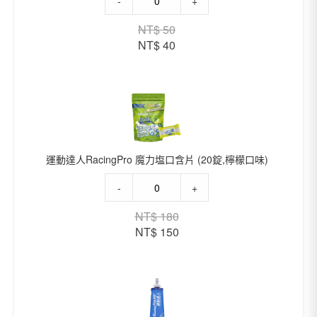
-
+
動
達
原
目
NT$
50
人
始
前
NT$
40
RACINGPRO
價
價
ShowerFree
格：
格：
全
NT$ 50。
NT$ 40。
能
溼
巾
(單
條
運動達人RacingPro 魔力塩口含片 (20錠,檸檬口味)
裝)
數
運
-
+
量
動
達
原
目
NT$
180
人
始
前
NT$
150
RacingPro
價
價
魔
格：
格：
力
NT$ 180。
NT$ 150。
塩
口
含