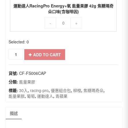
運動達人RacingPro Energy+氧 能量果膠 42g 焦糖瑪奇
朵口味(含咖啡因)
運
-
+
動
達
人
Selected:
0
RacingPro
Energy+氧
運
能
ADD TO CART
動
量
達
果
人
膠
貨號:
CF-FS006CAP
RacingPro
42g
能
分類:
能量果膠
焦
量
糖
標籤:
30入
,
racing-pro
,
優惠組合包
,
柳橙
,
焦糖瑪奇朵
,
果
瑪
能量果膠
,
葡萄
,
運動達人
,
青蘋果
膠
奇
【口
朵
味
口
描述
任
味
選】
(含
盒