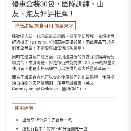
咖
優惠盒裝30包，團隊訓練、山
裝
啡
30
友、跑友好評推薦！
因)
包
數
數
量
降低甜度/素食可用 能量果膠
量
運動達人新一代涵氧能量果膠，採用全新製程，充填後再
經過攝氏 121 度 30 分鐘高壓高溫殺菌，因此產品可以達
到完全無菌，不需要添加任何的防腐劑。
同時在甜度及口感方面，採用甜度低的異麥芽寡糖與葡萄
糖混合，甜度降低，但是卻仍然能提供 125 大卡的熱量給
使用者，也是市售品牌中可以提供的最大熱量值產品。
而為了讓素食者也可以安心使用我們的能量果膠，使用提
煉自植物的天然增稠劑－羧甲基纖維素（英文：
Carboxymethyl Cellulose，簡稱CMC）。
使用建議
出發前15分鐘：先食用一包
運動行程中：每25~40分鐘補充一包