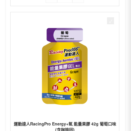
動
達
人
RacingPro
Energy+氧
能
量
果
膠
42g
柳
橙
口
味
(含
咖
啡
因)
數
量
運動達人RacingPro Energy+氧 能量果膠 42g 葡萄口味
(含咖啡因)